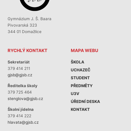
Gymnázium J. Š. Baara
Pivovarská 323
344 01 Domažlice
RYCHLÝ KONTAKT
MAPA WEBU
Sekretariát
ŠKOLA
379 414 211
UCHAZEČ
gjsb@gjsb.cz
STUDENT
PŘEDMĚTY
Ředitelka školy
379 725 464
U3V
stenglova@gjsb.cz
ÚŘEDNÍ DESKA
KONTAKT
Školní jídelna
379 414 222
hlavata@gjsb.cz