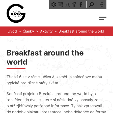
Přeskočit
na
obsah
Menu
Úvod
»
Články
»
Aktivity
»
Breakfast around the world
Breakfast around the
world
Třída 1.6 se v rámci učiva Aj zaměřila snídaňové menu
typické pro různé státy světa.
Součástí projektu Breakfast around the world bylo
rozdělení do dvojic, které si následně vylosovaly zemi,
o níž zjišťovaly potřebné informace. Ty pak zpracovali
do podoby plakátu, prezentace, nebo dokonce do formy