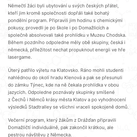
Němečtí žáci byli ubytování u svých českých přátel,
kteří jim kromě společnosti dopřáli také bohatý
pondělní program. Připravili jim hodinu s chemickými
pokusy, provedli je po škole i po Domažlicích a
společně absolvovali také prohlídku v Muzeu Chodska.
Během pozdního odpoledne měly obě skupiny, česká i
německá, příležitost nechat propuknout energii ve hře
lasergame.
Úterý patřilo výletu na Klatovsko. Ráno mohli studenti
nahlédnou do okolí hradu Klenová a pak se přesunuli
do zámku Týnec, kde na ně čekala prohlídka v obou
jazycích. Odpoledne poznávaly skupinky smíšené
z Čechů i Němců krásy města Klatov a po vyhodnocení
výsledků Stadtralley se všichni vraceli spokojeně domů.
Večerní program, který žákům z Drážďan připravili
Domažličtí individuálně, pak zakončil krátkou, ale
pestrou návštěvu z Německa.