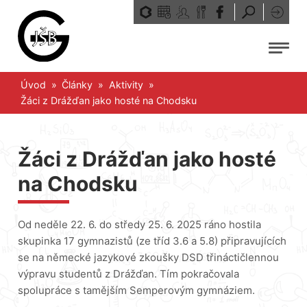
Přeskočit
na
obsah
Menu
Úvod
»
Články
»
Aktivity
»
Žáci z Drážďan jako hosté na Chodsku
Žáci z Drážďan jako hosté
na Chodsku
Od neděle 22. 6. do středy 25. 6. 2025 ráno hostila
skupinka 17 gymnazistů (ze tříd 3.6 a 5.8) připravujících
se na německé jazykové zkoušky DSD třináctičlennou
výpravu studentů z Drážďan. Tím pokračovala
spolupráce s tamějším Semperovým gymnáziem.