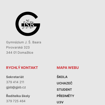
Gymnázium J. Š. Baara
Pivovarská 323
344 01 Domažlice
RYCHLÝ KONTAKT
MAPA WEBU
Sekretariát
ŠKOLA
379 414 211
UCHAZEČ
gjsb@gjsb.cz
STUDENT
PŘEDMĚTY
Ředitelka školy
379 725 464
U3V