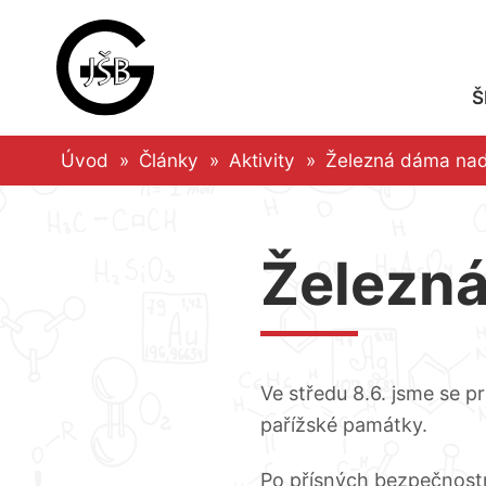
Přeskočit
na
obsah
Š
Úvod
»
Články
»
Aktivity
»
Železná dáma nad
Železná
Ve středu 8.6. jsme se p
pařížské památky.
Po přísných bezpečnostn