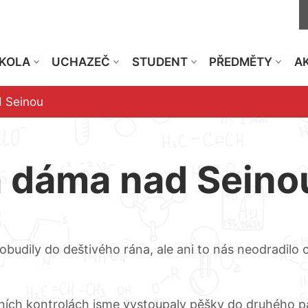
KOLA
UCHAZEČ
STUDENT
PŘEDMĚTY
AK
 Seinou
 dáma nad Seino
robudily do deštivého rána, ale ani to nás neodradilo
ích kontrolách jsme vystoupaly pěšky do druhého p