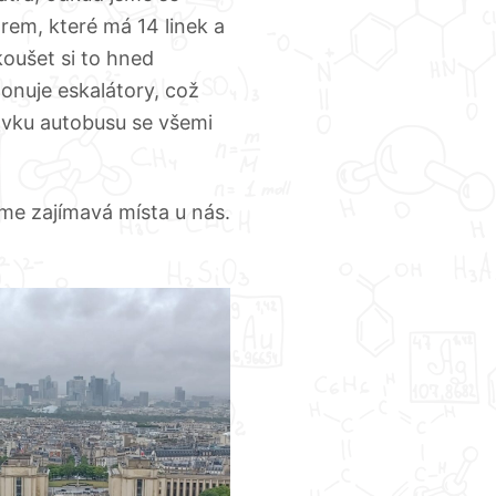
rem, které má 14 linek a
oušet si to hned
ponuje eskalátory, což
távku autobusu se všemi
me zajímavá místa u nás.