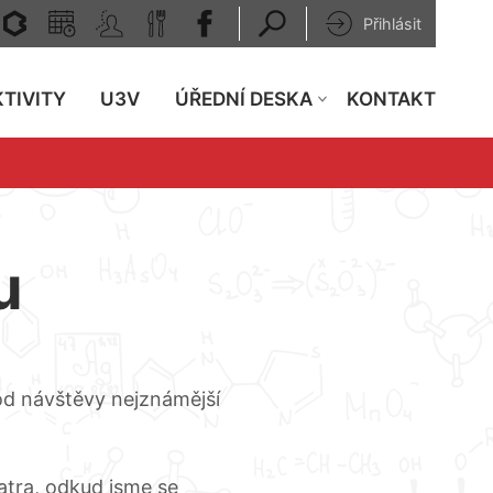
Přihlásit
TIVITY
U3V
ÚŘEDNÍ DESKA
KONTAKT
u
 od návštěvy nejznámější
atra, odkud jsme se