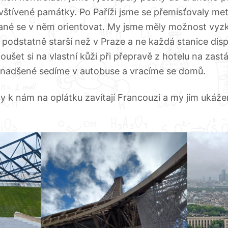
štívené památky. Po Paříži jsme se přemisťovaly met
vané se v něm orientovat. My jsme měly možnost vyzk
y podstatně starší než v Praze a ne každá stanice dis
šet si na vlastní kůži při přepravě z hotelu na zas
 nadšené sedíme v autobuse a vracíme se domů.
y k nám na oplátku zavítají Francouzi a my jim ukáže