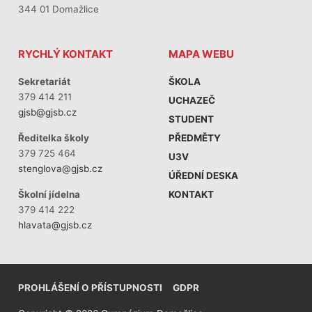
344 01 Domažlice
RYCHLÝ KONTAKT
MAPA WEBU
Sekretariát
ŠKOLA
379 414 211
UCHAZEČ
gjsb@gjsb.cz
STUDENT
PŘEDMĚTY
Ředitelka školy
379 725 464
U3V
stenglova@gjsb.cz
ÚŘEDNÍ DESKA
KONTAKT
Školní jídelna
379 414 222
hlavata@gjsb.cz
PROHLÁŠENÍ O PŘÍSTUPNOSTI
GDPR