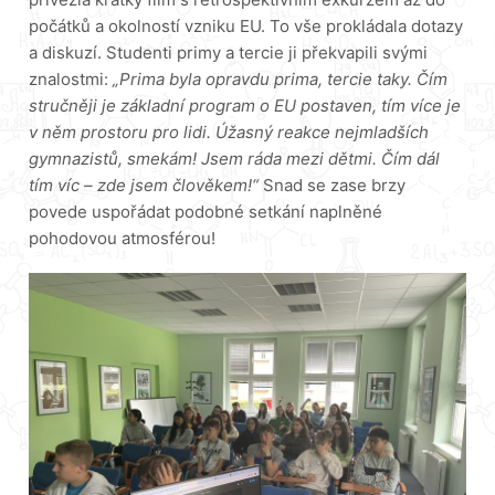
počátků a okolností vzniku EU. To vše prokládala dotazy
a diskuzí. Studenti primy a tercie ji překvapili svými
znalostmi:
„Prima byla opravdu prima, tercie taky. Čím
stručněji je základní program o EU postaven, tím více je
v něm prostoru pro lidi. Úžasný reakce nejmladších
gymnazistů, smekám! Jsem ráda mezi dětmi. Čím dál
tím víc – zde jsem člověkem!“
Snad se zase brzy
povede uspořádat podobné setkání naplněné
pohodovou atmosférou!