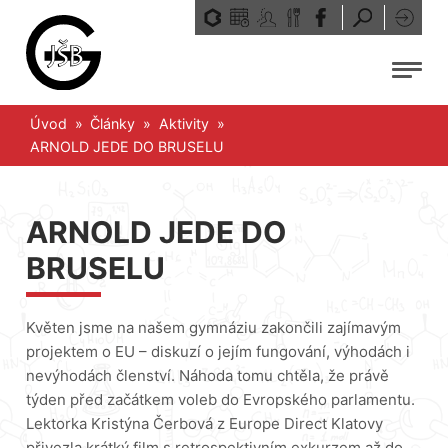
Přeskočit
na
obsah
Menu
Úvod
»
Články
»
Aktivity
»
ARNOLD JEDE DO BRUSELU
ARNOLD JEDE DO
BRUSELU
Květen jsme na našem gymnáziu zakončili zajímavým
projektem o EU – diskuzí o jejím fungování, výhodách i
nevýhodách členství. Náhoda tomu chtěla, že právě
týden před začátkem voleb do Evropského parlamentu.
Lektorka Kristýna Čerbová z Europe Direct Klatovy
přivezla krátký film s retrospektivním exkurzem až do