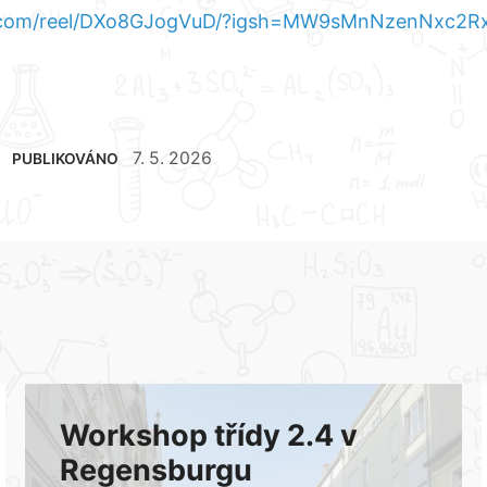
m.com/reel/DXo8GJogVuD/?igsh=MW9sMnNzenNxc2R
7. 5. 2026
PUBLIKOVÁNO
Workshop třídy 2.4 v
Regensburgu