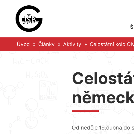
Přeskočit
na
obsah
Š
Úvod
»
Články
»
Aktivity
»
Celostátní kolo 
Celostá
německ
Od neděle 19.dubna do s