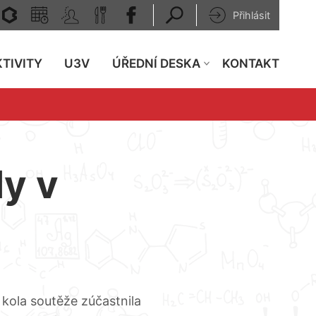
Přihlásit
TIVITY
U3V
ÚŘEDNÍ DESKA
KONTAKT
dy v
kola soutěže zúčastnila