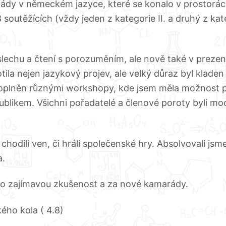
iády v německém jazyce, které se konalo v prostorá
8 soutěžících (vždy jeden z kategorie II. a druhý z kat
slechu a čtení s porozuměním, ale nově také v prezen
la nejen jazykový projev, ale velký důraz byl kladen i
doplněn různými workshopy, kde jsem měla možnost p
blikem. Všichni pořadatelé a členové poroty byli moc
 chodili ven, či hráli společenské hry. Absolvovali j
a.
o zajímavou zkušenost a za nové kamarády.
kého kola ( 4.8)