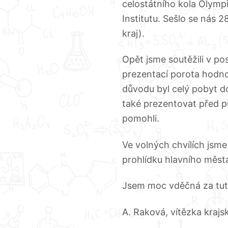
celostátního kola Olymp
Institutu. Sešlo se nás 2
kraj).
Opět jsme soutěžili v po
prezentací porota hodnoti
důvodu byl celý pobyt 
také prezentovat před pu
pomohli.
Ve volných chvílích jsme
prohlídku hlavního měst
Jsem moc vděčná za tut
A. Raková, vítězka krajs