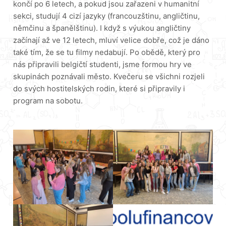
končí po 6 letech, a pokud jsou zařazeni v humanitní
sekci, studují 4 cizí jazyky (francouzštinu, angličtinu,
němčinu a španělštinu). I když s výukou angličtiny
začínají až ve 12 letech, mluví velice dobře, což je dáno
také tím, že se tu filmy nedabují. Po obědě, který pro
nás připravili belgičtí studenti, jsme formou hry ve
skupinách poznávali město. Kvečeru se všichni rozjeli
do svých hostitelských rodin, které si připravily i
program na sobotu.