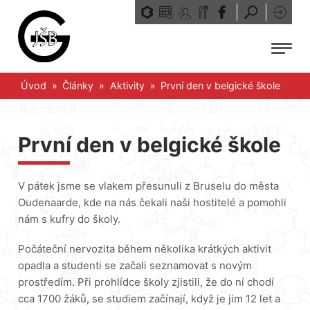
Přeskočit
na
obsah
Menu
Úvod
»
Články
»
Aktivity
»
První den v belgické škole
První den v belgické škole
V pátek jsme se vlakem přesunuli z Bruselu do města
Oudenaarde, kde na nás čekali naši hostitelé a pomohli
nám s kufry do školy.
Počáteční nervozita během několika krátkých aktivit
opadla a studenti se začali seznamovat s novým
prostředím. Při prohlídce školy zjistili, že do ní chodí
cca 1700 žáků, se studiem začínají, když je jim 12 let a