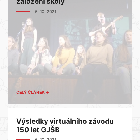
založení školy
5. 10. 2021
CELÝ ČLÁNEK →
Výsledky virtuálního závodu
150 let GJŠB
6. 10. 2021