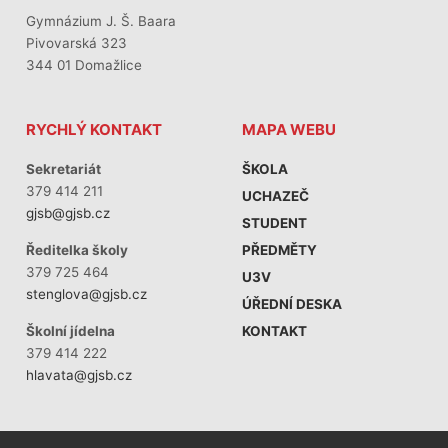
Gymnázium J. Š. Baara
Pivovarská 323
344 01 Domažlice
RYCHLÝ KONTAKT
MAPA WEBU
Sekretariát
ŠKOLA
379 414 211
UCHAZEČ
gjsb@gjsb.cz
STUDENT
PŘEDMĚTY
Ředitelka školy
379 725 464
U3V
stenglova@gjsb.cz
ÚŘEDNÍ DESKA
KONTAKT
Školní jídelna
379 414 222
hlavata@gjsb.cz