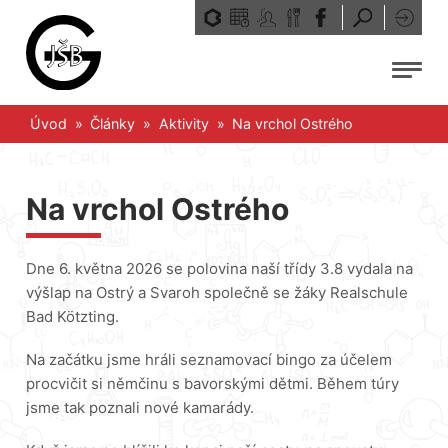
Přeskočit
na
obsah
Menu
Úvod
»
Články
»
Aktivity
»
Na vrchol Ostrého
Na vrchol Ostrého
Dne 6. května 2026 se polovina naší třídy 3.8 vydala na
výšlap na Ostrý a Svaroh společně se žáky Realschule
Bad Kötzting.
Na začátku jsme hráli seznamovací bingo za účelem
procvičit si němčinu s bavorskými dětmi. Během túry
jsme tak poznali nové kamarády.