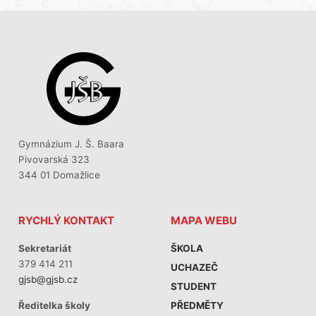
Gymnázium J. Š. Baara
Pivovarská 323
344 01 Domažlice
RYCHLÝ KONTAKT
MAPA WEBU
Sekretariát
ŠKOLA
379 414 211
UCHAZEČ
gjsb@gjsb.cz
STUDENT
PŘEDMĚTY
Ředitelka školy