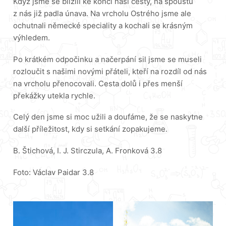
Když jsme se blížili ke konci naší cesty, na spoustu
z nás již padla únava. Na vrcholu Ostrého jsme ale
ochutnali německé speciality a kochali se krásným
výhledem.
Po krátkém odpočinku a načerpání sil jsme se museli
rozloučit s našimi novými přáteli, kteří na rozdíl od nás
na vrcholu přenocovali. Cesta dolů i přes menší
překážky utekla rychle.
Celý den jsme si moc užili a doufáme, že se naskytne
další příležitost, kdy si setkání zopakujeme.
B. Štichová, I. J. Stirczula, A. Fronková 3.8
Foto: Václav Paidar 3.8