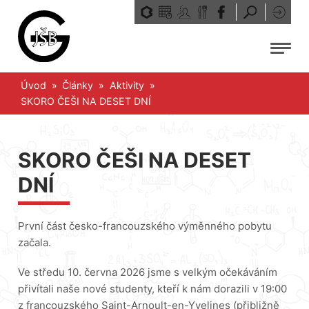
Přeskočit
na
obsah
Menu
Úvod
»
Články
»
Aktivity
»
SKORO ČEŠI NA DESET DNÍ
SKORO ČEŠI NA DESET
DNÍ
První část česko-francouzského výměnného pobytu
začala.
Ve středu 10. června 2026 jsme s velkým očekáváním
přivítali naše nové studenty, kteří k nám dorazili v 19:00
z francouzského Saint-Arnoult-en-Yvelines (přibližně