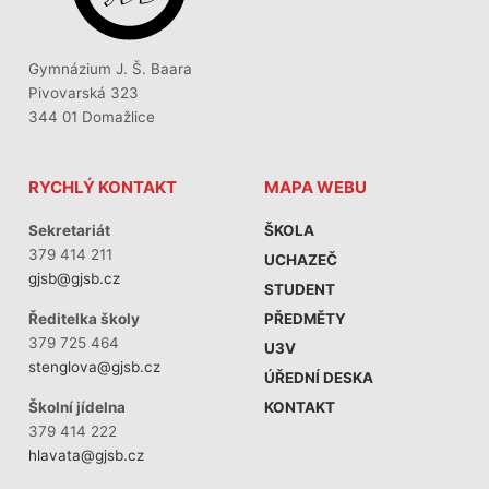
Gymnázium J. Š. Baara
Pivovarská 323
344 01 Domažlice
RYCHLÝ KONTAKT
MAPA WEBU
Sekretariát
ŠKOLA
379 414 211
UCHAZEČ
gjsb@gjsb.cz
STUDENT
PŘEDMĚTY
Ředitelka školy
379 725 464
U3V
stenglova@gjsb.cz
ÚŘEDNÍ DESKA
KONTAKT
Školní jídelna
379 414 222
hlavata@gjsb.cz