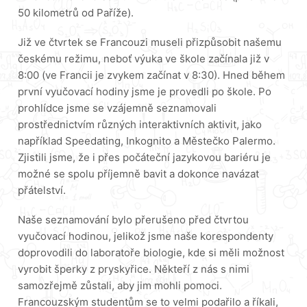
50 kilometrů od Paříže).
Již ve čtvrtek se Francouzi museli přizpůsobit našemu
českému režimu, neboť výuka ve škole začínala již v
8:00 (ve Francii je zvykem začínat v 8:30). Hned během
první vyučovací hodiny jsme je provedli po škole. Po
prohlídce jsme se vzájemně seznamovali
prostřednictvím různých interaktivních aktivit, jako
například Speedating, Inkognito a Městečko Palermo.
Zjistili jsme, že i přes počáteční jazykovou bariéru je
možné se spolu příjemně bavit a dokonce navázat
přátelství.
Naše seznamování bylo přerušeno před čtvrtou
vyučovací hodinou, jelikož jsme naše korespondenty
doprovodili do laboratoře biologie, kde si měli možnost
vyrobit šperky z pryskyřice. Někteří z nás s nimi
samozřejmě zůstali, aby jim mohli pomoci.
Francouzským studentům se to velmi podařilo a říkali,