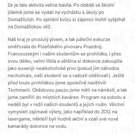
že je tato aktivita velice bavila. Po obědě ve školní
jídelně jsme se vydali na vycházku s úkoly po
Domažlicích. Po splnění kvízu si zájemci mohli vyšplhat
na Domažlickou věž.
Náš kraj je proslulý pivem, a tak páteční exkurze
směřovala do Plzeňského pivovaru Prazdroj.
Francouzským i našim studentům se prohlídka, i přes
svou délku, velmi líbila a většina si dokonce zakoupila
jako suvenýr nealkoholické pivo (pokud jim náhodou
nechutnalo, naši studenti se s radostí obětovali). Ještě
před touto prohlídkou jsme společně navštívili
Techmanii. Obědovou pauzu jsme měli na náměstí, a tak
jsme zamířili do místních kaváren. Program na sobotu a
neděli byl v režii našich studentů a jejich rodin. Všichni
vymysleli zajímavé výlety, jako například do ZOO, na
lasergame, někteří byli hodně akční a vzali své nové
kamarády dokonce na vodu.